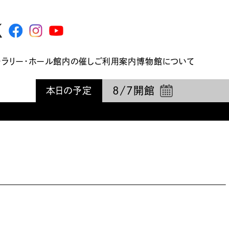
ャラリー・ホール
館内の催し
ご利用案内
博物館について
8/7
開館
本日の予定