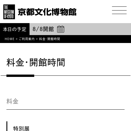
8/8
開館
本日の予定
HOME
>
ご利用案内
>
料金・開館時間
料金・開館時間
料金
特別展