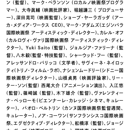
ン (監督)、 マーク・ベランソン (ロカルノ映画祭プログラ
マー)、 大寺眞輔 (映画批評家)、 堀越謙三 ( プロデューサ
一)、深田晃司 (映画監督)、ショーブ・ヤーラガッダ (アー
カ・メディア・ワークス CEO)、マーク・アダムズ(エジンバラ
国際映画祭 アーティスティック・ディレクター)、カレル・オフ
(カルロヴィ・ヴァリ国際映画祭 アーティスティック・ディレ
クター)、 Yuki Saito (監督)、 ジョルジア･ファリーナ (監
督)、八木毅(監督・特技監督)、 シャーウッド・フー (監督)、
アレッサンドロ・バリッコ (文学者)、サヴィーネ・ネイロッ
ティ(トリノ・フィルム・ラボ)、ナシェンムードリー(シドニー国
際映画祭ディレクター)、山根貞男 (映画評論家)、リー・
ター・ソン(監督) 西尾大介 (アニメーション演出)、 入江悠
(監督)、篠崎誠 (監督)、木下雄介 (監督)、ヴァレンティー
ナ・ベッローモ(ビエンナーレ・カレッジ・シネマ、キュレー
ター)、 パオロ・ベルトリン (カンヌ国際映画祭監督週間、
キュレーター)、ノア・コーワン(サンフランシスコ国際映画
祭、エグゼクティブ・ディレクター)､舩橋淳 (監督)、ジョージ