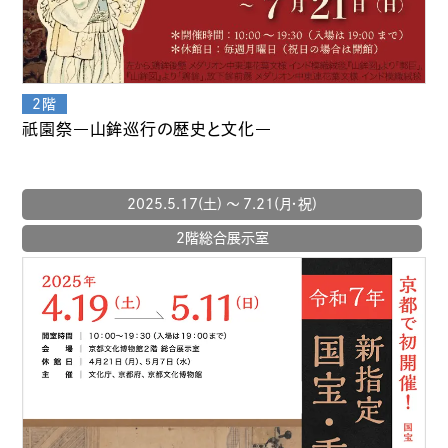
祇園
祭―山鉾巡行の歴史と文化―
2025.5.17(土) 〜 7.21(月・祝)
2階総合展示室