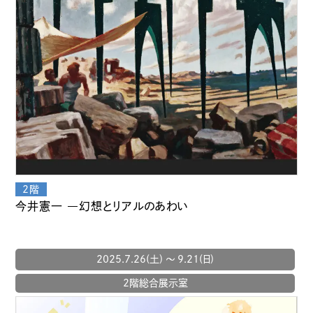
今井憲一 ―幻想とリアルのあわい
2025.7.26(土) 〜 9.21(日)
2階総合展示室