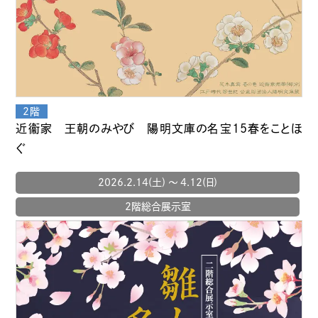
近衞家 王朝のみやび 陽明文庫の名宝15春をことほ
ぐ
2026.2.14(土) 〜 4.12(日)
2階総合展示室