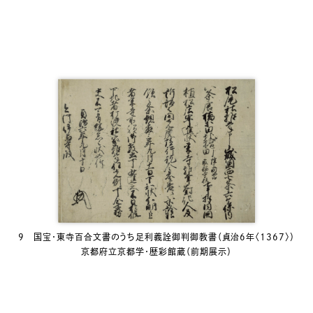
9 国宝・東寺百合文書のうち足利義詮御判御教書（貞治6年〈1367〉）
京都府立京都学・歴彩館蔵（前期展示）