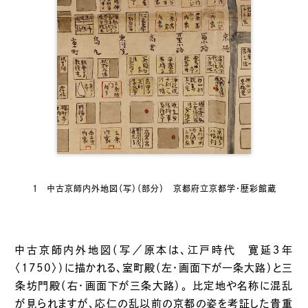
1 中古京師内外地図（写）（部分） 京都府立京都学・歴彩館蔵
中古京師内外地図（写／原本は、江戸時代 寛延３年
〈1750〉）に描かれる、室町殿（左・画面下が一条大路）と三
条坊門殿（右・画面下が三条大路）。 比定地や名称に混乱
が見られますが、応仁の乱以前の京都の姿を考証した貴重