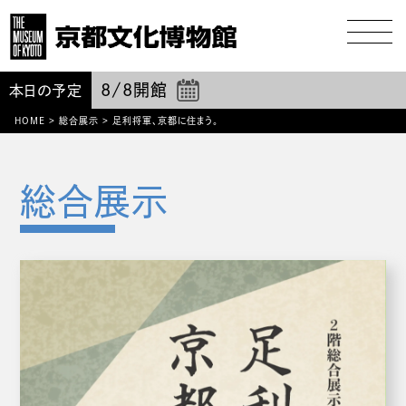
8/8
開館
本日の予定
HOME
>
総合展示
>
足利将軍、京都に住まう。