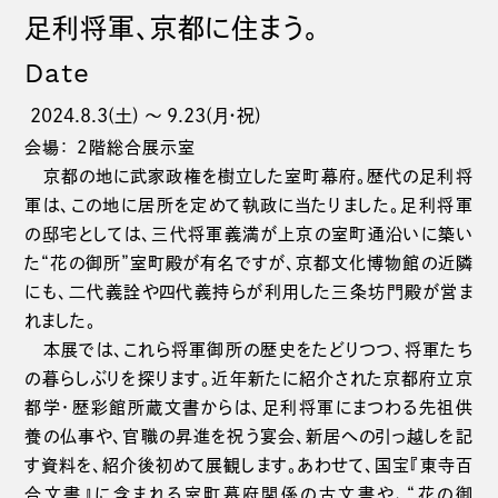
足利将軍、京都に住まう。
Date
2024.8.3(土) 〜 9.23(月・祝)
会場： 2階総合展示室
京都の地に武家政権を樹立した室町幕府。歴代の足利将
軍は、この地に居所を定めて執政に当たりました。足利将軍
の邸宅としては、三代将軍義満が上京の室町通沿いに築い
た“花の御所”室町殿が有名ですが、京都文化博物館の近隣
にも、二代義詮や四代義持らが利用した三条坊門殿が営ま
れました。
本展では、これら将軍御所の歴史をたどりつつ、将軍たち
の暮らしぶりを探ります。近年新たに紹介された京都府立京
都学・歴彩館所蔵文書からは、足利将軍にまつわる先祖供
養の仏事や、官職の昇進を祝う宴会、新居への引っ越しを記
す資料を、紹介後初めて展観します。あわせて、国宝『東寺百
合文書』に含まれる室町幕府関係の古文書や、“花の御