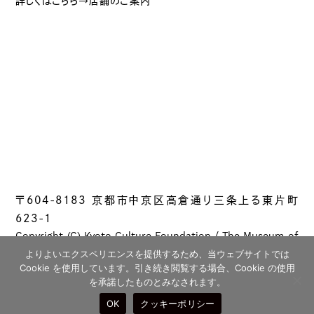
詳しくはこちら→店舗のご案内
〒604-8183 京都市中京区高倉通り三条上る東片町
623-1
Copyright (C) Kyoto Culture Foundation / The Museum of
Kyoto All rights reserved.
よりよいエクスペリエンスを提供するため、当ウェブサイトでは
Cookie を使用しています。引き続き閲覧する場合、Cookie の使用
を承諾したものとみなされます。
OK
クッキーポリシー