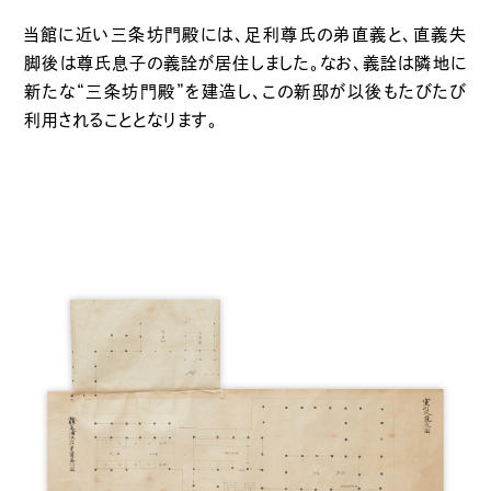
当館に近い三条坊門殿には、足利尊氏の弟直義と、直義失
脚後は尊氏息子の義詮が居住しました。なお、義詮は隣地に
新たな“三条坊門殿”を建造し、この新邸が以後もたびたび
利用されることとなります。