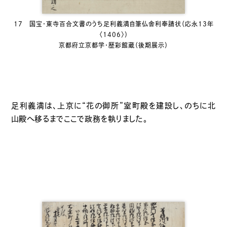
17 国宝・東寺百合文書のうち足利義満自筆仏舎利奉請状（応永13年
〈1406〉）
京都府立京都学・歴彩館蔵（後期展示）
足利義満は、上京に“花の御所”室町殿を建設し、のちに北
山殿へ移るまでここで政務を執りました。