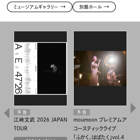
→
→
ミュージアムギャラリー
別館ホール
ムア
第31回
第44回 六轡会 篆刻作
第
ファインド・アイズ京都
品展
.4
現代・文人光画展