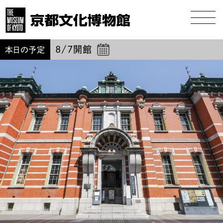
8/7
開館
本日の予定