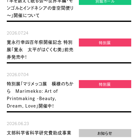
「羊を数えて眠る会～世界羊編・モ
別館ホール
ンゴルとインドネシアの音空間便り
～」開催について
2026.07.24
寛永行幸四百年祭開催記念 特別
特別展
展「寛永 太平がはぐくむ美」前売
券発売中！
2026.07.04
特別展「マリメッコ展 模様のちか
特別展
ら Marimekko: Art of
Printmaking -Beauty,
Dream, Love」開催中！
2026.06.23
文部科学省科学研究費助成事業
お知らせ