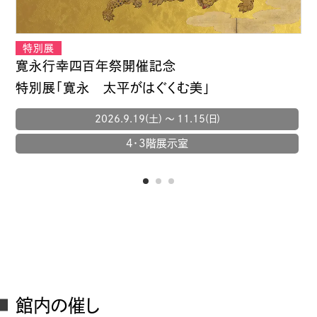
寛永行幸四百年祭開催記念
伊
特別展「寛永 太平がはぐくむ美」
2026.9.19(土) 〜 11.15(日)
4・3階展示室
1
2
3
館内の催し