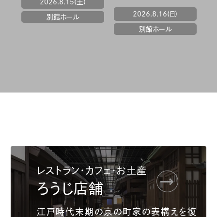
2026.8.21(金) 〜
8.23(日)
2026.8.19(水) 〜
8.23(日)
5階ミュージアムギャラ
リー
5階ミュージアムギャラ
リー
レストラン・カフェ・お土産
ろうじ店舗
江戸時代末期の京の町家の表構えを復