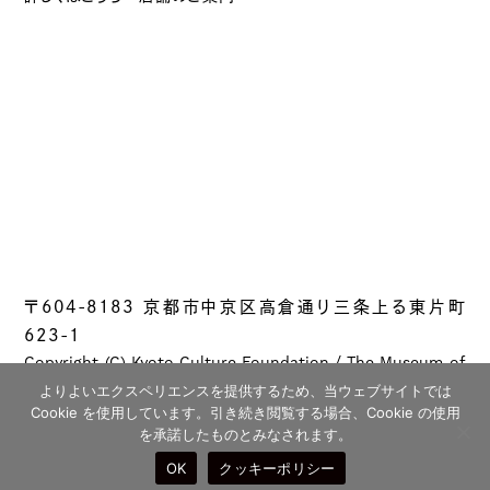
〒604-8183 京都市中京区高倉通り三条上る東片町
623-1
Copyright (C) Kyoto Culture Foundation / The Museum of
Kyoto All rights reserved.
よりよいエクスペリエンスを提供するため、当ウェブサイトでは
Cookie を使用しています。引き続き閲覧する場合、Cookie の使用
を承諾したものとみなされます。
OK
クッキーポリシー