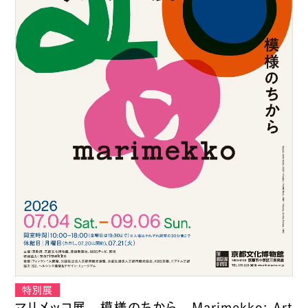
マリメッコ展 模様のちから Marimekko: Art
古