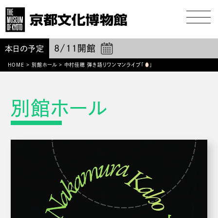
8/11
開館
本日の予定
HOME
>
別館ホール
>
中村佳穂 弾き語りワンマンライブ「
」