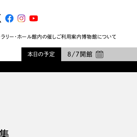
ャラリー・ホール
館内の催し
ご利用案内
博物館について
8/7
開館
本日の予定
集