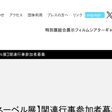
わせ
アクセス
団体利用
プレスの方へ
リンク
特別展
総合展示
フィルムシアター
ギ
ベル展】関連行事参加者募集
・ネーベル展】関連行事参加者募