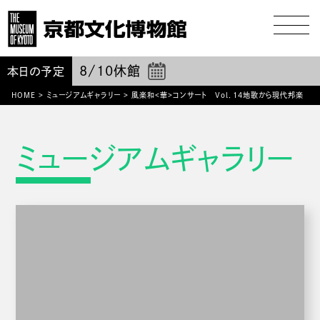
8/10
休館
本日の予定
HOME
>
ミュージアムギャラリー
>
風楽和<華>コンサート Vol．14地歌から現代邦楽