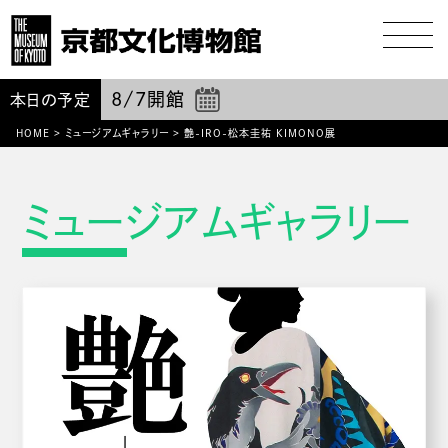
8/7
開館
本日の予定
HOME
>
ミュージアムギャラリー
>
艶-IRO-松本圭祐 KIMONO展