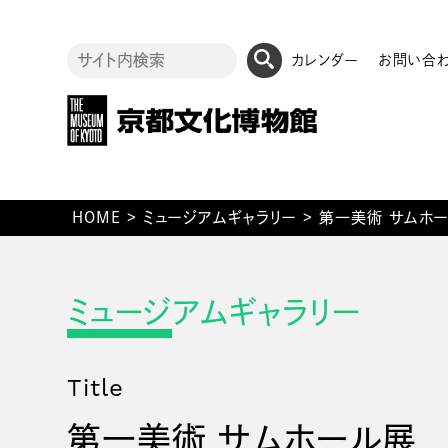
カレンダー
お問い合
HOME
>
ミュージアムギャラリー
>
第一美術 サムホ
Title
第一美術 サムホール展