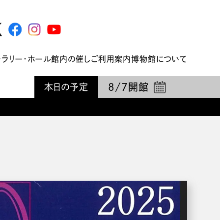
ャラリー・ホール
館内の催し
ご利用案内
博物館について
8/7
開館
本日の予定