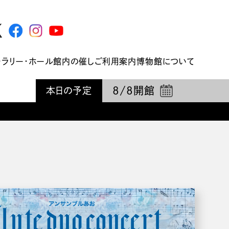
ャラリー・ホール
館内の催し
ご利用案内
博物館について
8/8
開館
本日の予定