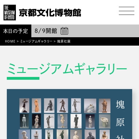
8/9
開館
本日の予定
HOME
>
ミュージアムギャラリー
>
塊原社展