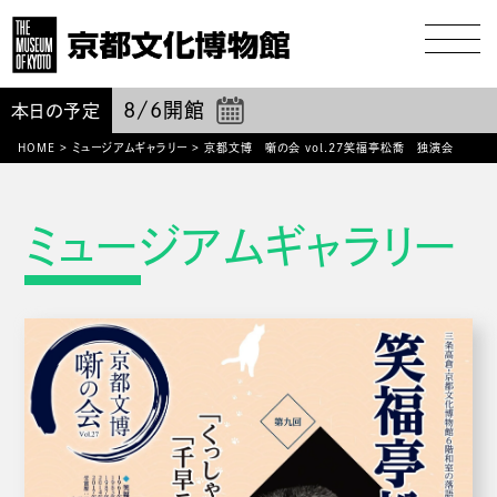
8/6
開館
本日の予定
HOME
>
ミュージアムギャラリー
>
京都文博 噺の会 vol.27笑福亭松喬 独演会