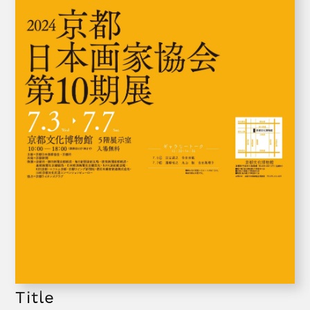
Title