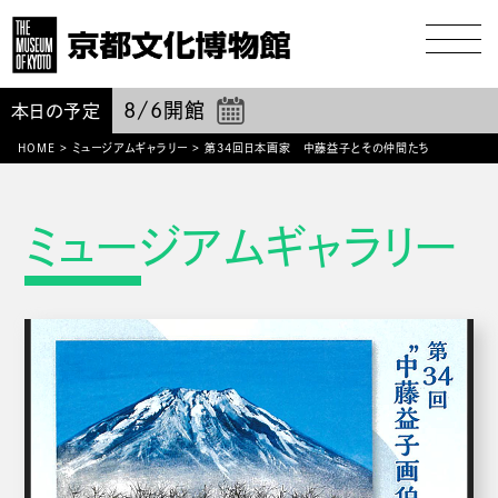
8/6
開館
本日の予定
HOME
>
ミュージアムギャラリー
>
第34回日本画家 中藤益子とその仲間たち