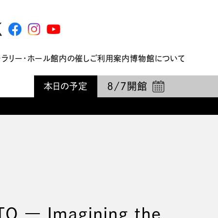
ャラリー・ホール
館内の催し
ご利用案内
博物館について
8/7
開館
本日の予定
 Imagining the