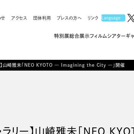
わせ
アクセス
団体利用
プレスの方へ
リンク
特別展
総合展示
フィルムシアター
ギ
雅未「NEO KYOTO ― Imagining the City ―」開催
ー】山崎雅未「NEO KYOTO ―