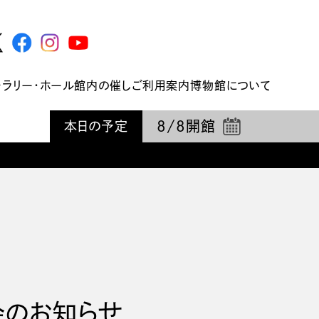
ャラリー・ホール
館内の催し
ご利用案内
博物館について
8/8
開館
本日の予定
ン会のお知らせ