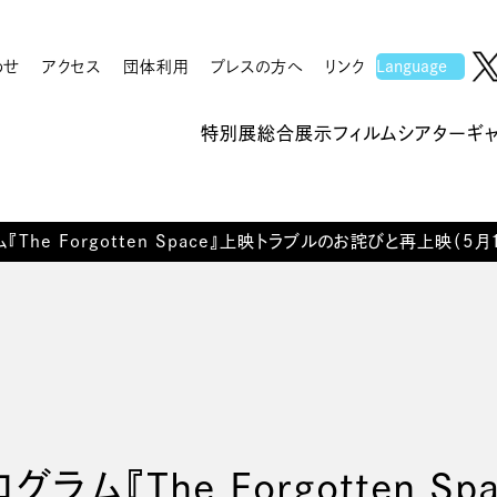
わせ
アクセス
団体利用
プレスの方へ
リンク
特別展
総合展示
フィルムシアター
ギ
『The Forgotten Space』上映トラブルのお詫びと再上映（5
グラム『The Forgotten 