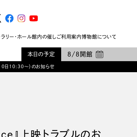
ャラリー・ホール
館内の催し
ご利用案内
博物館について
8/8
開館
本日の予定
月10日10:30〜）のお知らせ
Space』上映トラブルのお