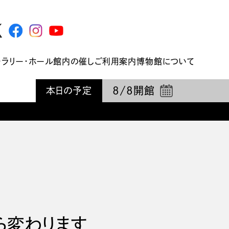
ャラリー・ホール
館内の催し
ご利用案内
博物館について
8/8
開館
本日の予定
ら変わります