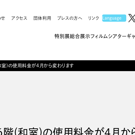
わせ
アクセス
団体利用
プレスの方へ
リンク
特別展
総合展示
フィルムシアター
ギ
(和室)の使用料金が4月から変わります
】６階(和室)の使用料金が4月か