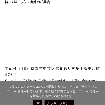
詳しくはこちら→店舗のご案内
〒604-8183 京都市中京区高倉通り三条上る東片町
623-1
Copyright (C) Kyoto Culture Foundation / The Museum of
Kyoto All rights reserved.
よりよいエクスペリエンスを提供するため、当ウェブサイトでは
Cookie を使用しています。引き続き閲覧する場合、Cookie の使用
を承諾したものとみなされます。
OK
クッキーポリシー