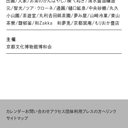
出園/大家/お茶のかんばやし/櫟 くぬぎ/清水醤油醸造
元/智光/ツア・クローネ/通圓/樋口鉱泉/中央砂糖/丸久
小山園/茶遊堂/丸利𠮷田銘茶園/夢み屋/山崎冷菓/東山
茶寮/馥郁釜/和Zakka 和夢兎/京都巽庵/もりおか畳店
主催
京都文化博物館博和会
カレンダー
お問い合わせ
アクセス
団体利用
プレスの方へ
リンク
サイトマップ