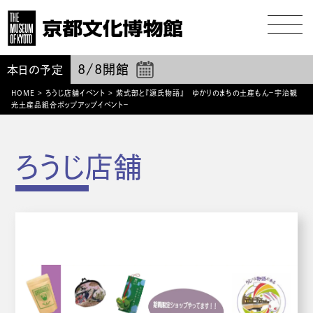
8/8
開館
本日の予定
HOME
>
ろうじ店舗イベント
>
紫式部と『源氏物語』 ゆかりのまちの土産もん－宇治観
光土産品組合ポップアップイベント－