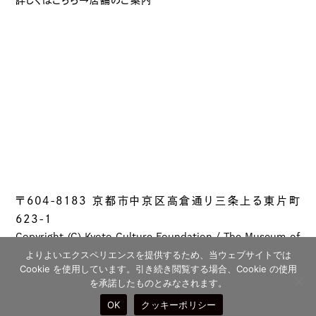
〒604-8183 京都市中京区高倉通り三条上る東片町
623-1
Copyright (C) Kyoto Culture Foundation / The Museum of
Kyoto All rights reserved.
よりよいエクスペリエンスを提供するため、当ウェブサイトでは
Cookie を使用しています。引き続き閲覧する場合、Cookie の使用
を承諾したものとみなされます。
OK
クッキーポリシー