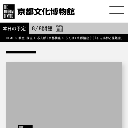
8/8
開館
本日の予定
HOME
>
教室・講座
>
ぶんぱく京都講座
>
ぶんぱく京都講座（1）「石元泰博と桂離宮」