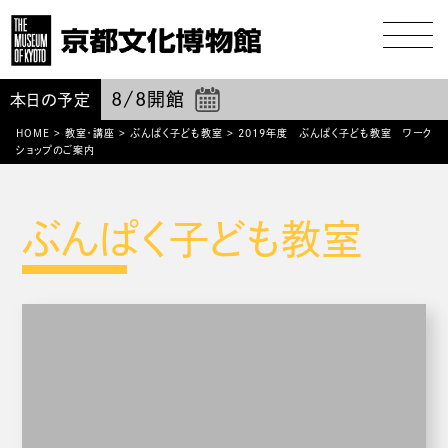
8/8
開館
本日の予定
HOME
>
教室・講座
>
ぶんぱく子ども教室
>
2019年度 ぶんぱく子ども教室 ワーク
ショップのご案内