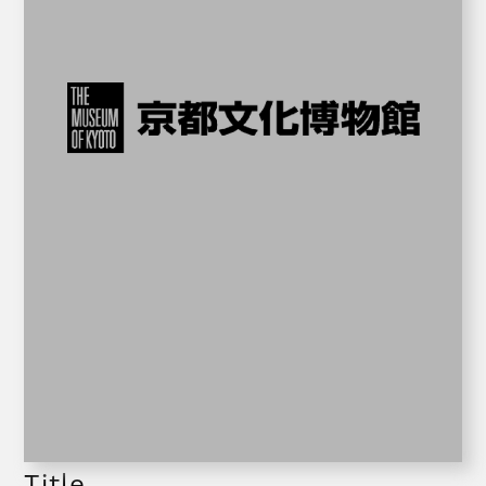
Title