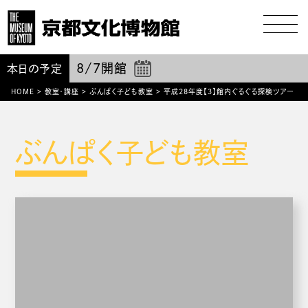
8/7
開館
本日の予定
HOME
>
教室・講座
>
ぶんぱく子ども教室
>
平成28年度【３】館内ぐるぐる探検ツアー