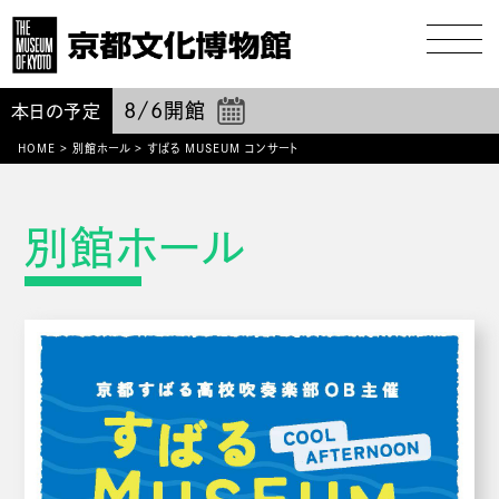
8/6
開館
本日の予定
HOME
>
別館ホール
>
すばる MUSEUM コンサート