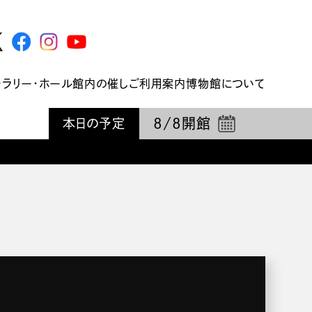
ャラリー・ホール
館内の催し
ご利用案内
博物館について
8/8
開館
本日の予定