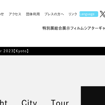
わせ
アクセス
団体利用
プレスの方へ
リンク
特別展
総合展示
フィルムシアター
ギ
our 2023【Kyoto】
ht City Tour