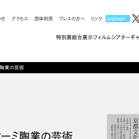
わせ
アクセス
団体利用
プレスの方へ
リンク
特別展
総合展示
フィルムシアター
ギ
ミ陶業の芸術
オーミ陶業の芸術