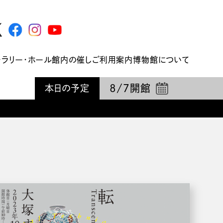
ャラリー・ホール
館内の催し
ご利用案内
博物館について
8/7
開館
本日の予定