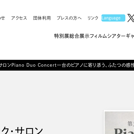
わせ
アクセス
団体利用
プレスの方へ
リンク
特別展
総合展示
フィルムシアター
ギ
ロンPiano Duo Concert一台のピアノに寄り添う、ふたつの感
ク・サロン