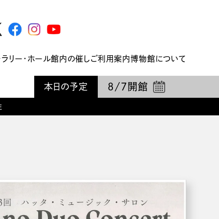
ャラリー・ホール
館内の催し
ご利用案内
博物館について
8/7
開館
本日の予定
性