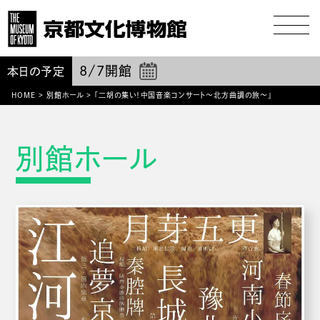
8/7
開館
本日の予定
HOME
>
別館ホール
>
「二胡の集い！中国音楽コンサート～北方曲調の旅～」