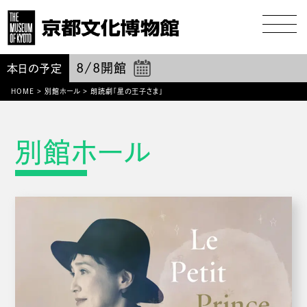
8/8
開館
本日の予定
HOME
>
別館ホール
>
朗読劇「星の王子さま」