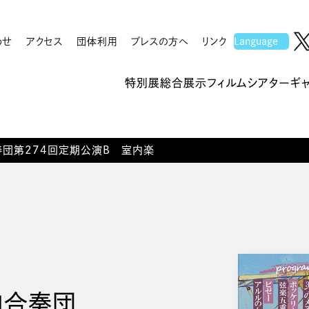
わせ
アクセス
団体利用
プレスの方へ
リンク
特別展
総合展示
フィルムシアター
ギ
奏団第274回定期公演B 室内楽
内合奏団