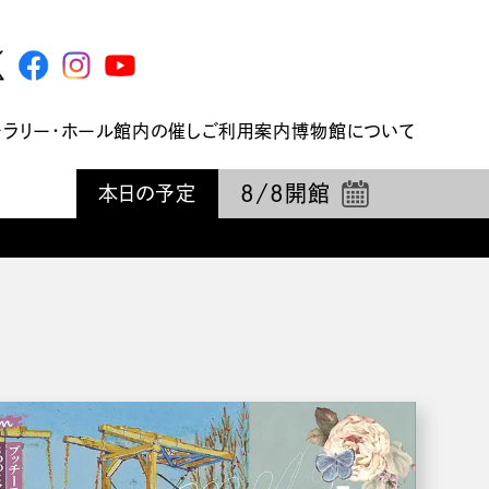
ャラリー・ホール
館内の催し
ご利用案内
博物館について
8/8
開館
本日の予定