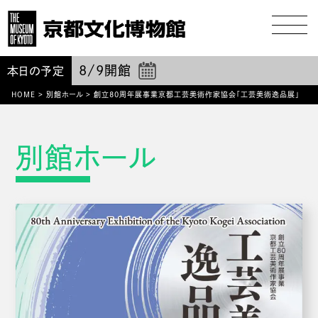
8/9
開館
本日の予定
HOME
>
別館ホール
>
創立80周年展事業京都工芸美術作家協会「工芸美術逸品展」