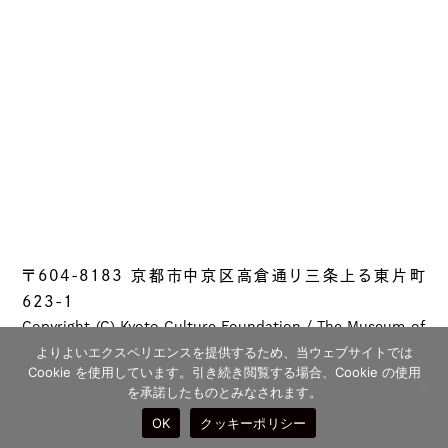
〒604-8183 京都市中京区高倉通り三条上る東片町
623-1
Copyright (C) Kyoto Culture Foundation / The Museum of
Kyoto All rights reserved.
よりよいエクスペリエンスを提供するため、当ウェブサイトでは
Cookie を使用しています。引き続き閲覧する場合、Cookie の使用
を承諾したものとみなされます。
OK
クッキーポリシー