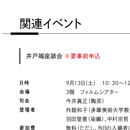
関連イベント
井戸端座談会
※要事前申込
日時
9月13日（土） 10：30～12
会場
3階 フィルムシアター
司会
今井眞正（陶芸）
登壇者
外舘和子（多摩美術大学教
羽田登喜（染織）、中村宗哲
参加費
無料（ただし、当日の入場者