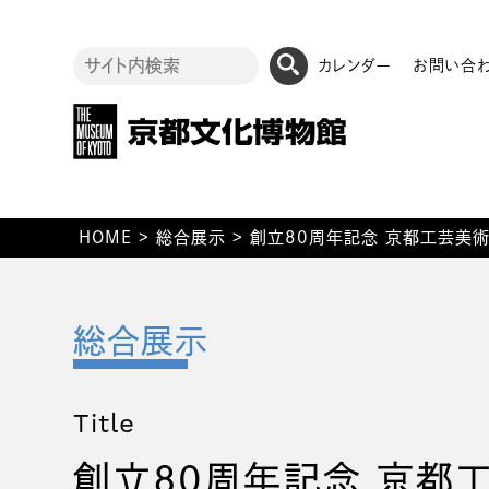
カレンダー
お問い合
HOME
>
総合展示
>
創立80周年記念 京都工芸美術
Title
創立80周年記念 京都