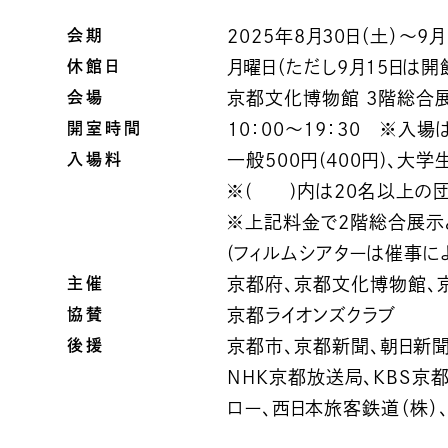
会期
2025年8月30日（土）～9月
休館日
月曜日（ただし9月15日は開
会場
京都文化博物館 3階総合
開室時間
10：00〜19：30 ※入場は
入場料
一般500円(400円)、大学
※( )内は20名以上の
※上記料金で2階総合展示
(フィルムシアターは催事に
主催
京都府、京都文化博物館、
協賛
京都ライオンズクラブ
後援
京都市、京都新聞、朝日新
NHK京都放送局、KBS京
ロー、西日本旅客鉄道（株）