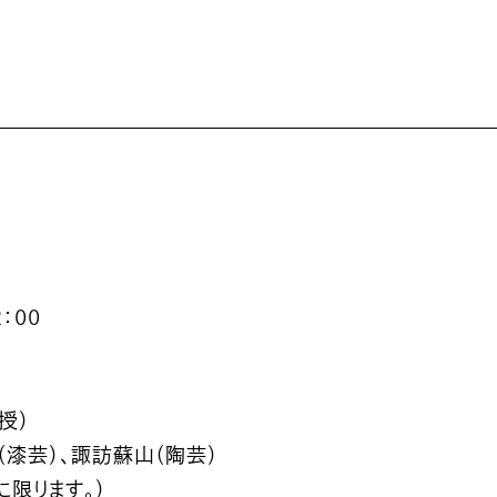
：00
授）
（漆芸）、諏訪蘇山（陶芸）
に限ります。）