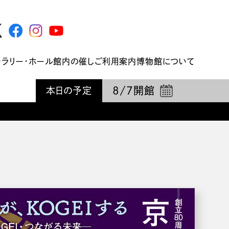
ャラリー・ホール
館内の催し
ご利用案内
博物館について
8/7
開館
本日の予定