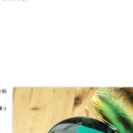
舎利
触っ