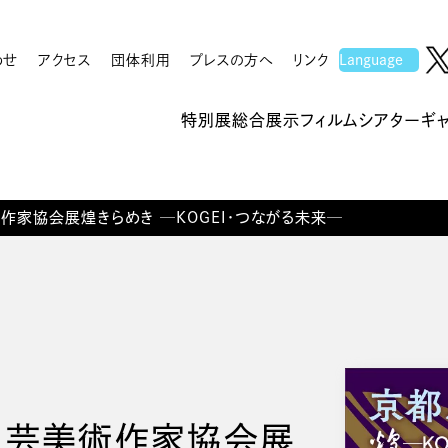
わせ
アクセス
団体利用
プレスの方へ
リンク
特別展
総合展示
フィルムシアター
ギ
作家協会展煌きらめき ─KOGEI・つながる未来─
工芸美術作家協会展