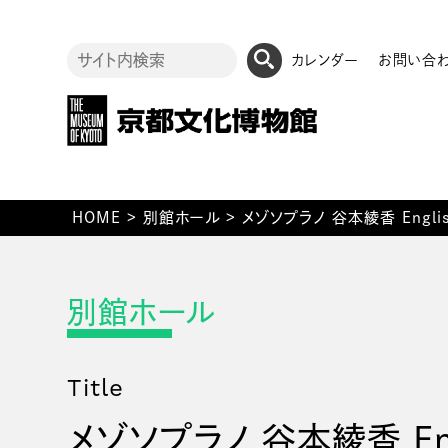
カレンダー
お問い合
HOME
>
別館ホール
>
メゾソプラノ 谷本綾香 Engl
Title
メゾソプラノ 谷本綾香 Engl