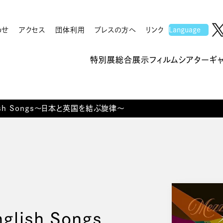
わせ
アクセス
団体利用
プレスの方へ
リンク
特別展
総合展示
フィルムシアター
ギ
ish Songs〜日本と英国を結ぶ旋律〜
ish Songs