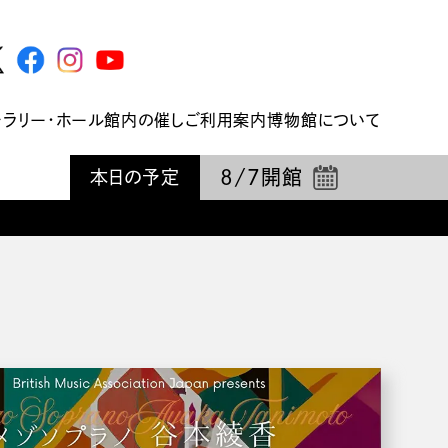
ャラリー・ホール
館内の催し
ご利用案内
博物館について
8/7
開館
本日の予定