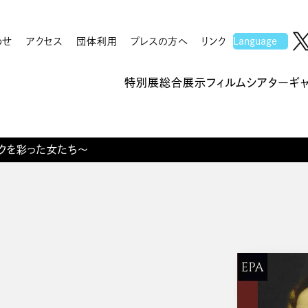
わせ
アクセス
団体利用
プレスの方へ
リンク
特別展
総合展示
フィルムシアター
ギ
クを彩った女たち～