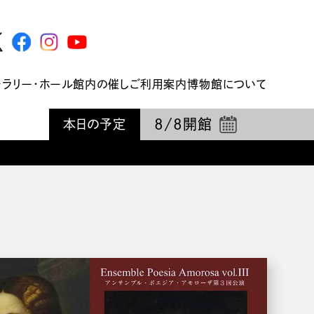
ャラリー・ホール
館内の催し
ご利用案内
博物館について
8/8
開館
本日の予定