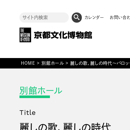
カレンダー
お問い合
HOME
>
別館ホール
>
麗しの歌、麗しの時代～バロッ
Title
麗しの歌、麗しの時代