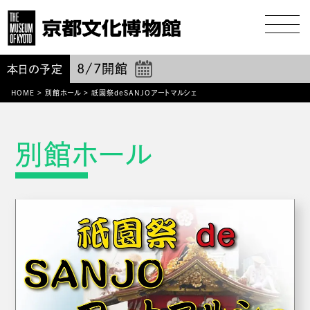
8/7
開館
本日の予定
祇園
HOME
>
別館ホール
>
祭deSANJOアートマルシェ