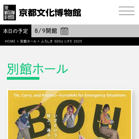
8/9
開館
本日の予定
HOME
>
別館ホール
>
ふろしき SDGs LIFE 2025