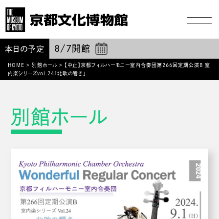
8/7
開館
本日の予定
HOME
>
別館ホール
>
【中止】京都フィルハーモニー室内合奏団第266回定期公演B 室
内楽シリーズvol.24「北欧の響き」