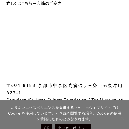
詳しくはこちら→店舗のご案内
〒604-8183 京都市中京区高倉通り三条上る東片町
623-1
Copyright (C) Kyoto Culture Foundation / The Museum of
Kyoto All rights reserved.
よりよいエクスペリエンスを提供するため、当ウェブサイトでは
Cookie を使用しています。引き続き閲覧する場合、Cookie の使用
を承諾したものとみなされます。
OK
クッキーポリシー