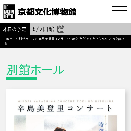
8/7
開館
本日の予定
HOME
>
別館ホール
>
辛島美登里コンサート～時空(とき)のひとひら Vol.2 七夕前夜
祭