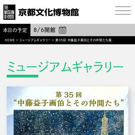
8/6
開館
本日の予定
HOME
>
ミュージアムギャラリー
>
第35回 中藤益子画伯とその仲間たち展