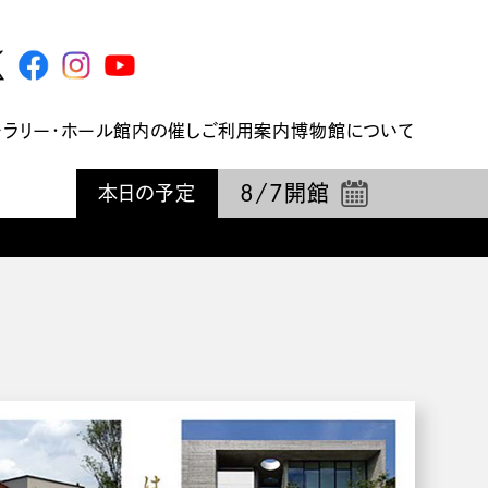
ャラリー・ホール
館内の催し
ご利用案内
博物館について
8/7
開館
本日の予定