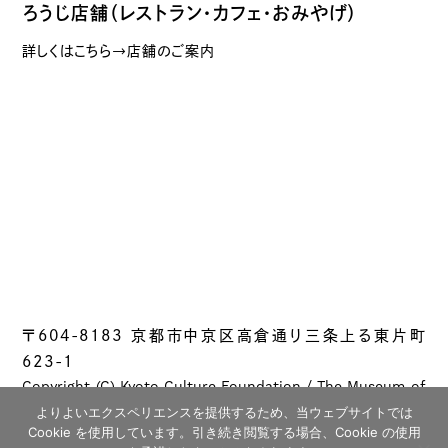
ろうじ店舗（レストラン・カフェ・おみやげ）
詳しくはこちら→店舗のご案内
〒604-8183 京都市中京区高倉通り三条上る東片町
623-1
Copyright (C) Kyoto Culture Foundation / The Museum of
Kyoto All rights reserved.
よりよいエクスペリエンスを提供するため、当ウェブサイトでは
Cookie を使用しています。引き続き閲覧する場合、Cookie の使用