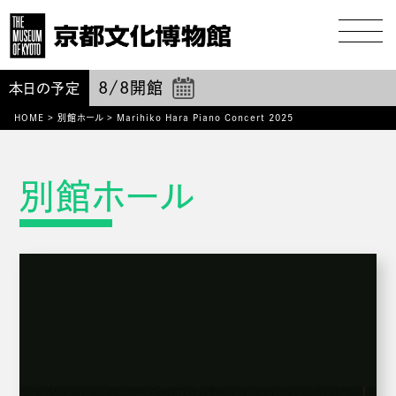
8/8
開館
本日の予定
HOME
>
別館ホール
>
Marihiko Hara Piano Concert 2025