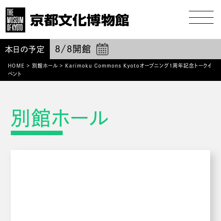
8/8
開館
本日の予定
HOME
>
別館ホール
>
Karimoku Commons Kyotoオープニング1周年記念トークイ
ベント