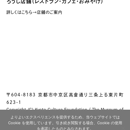
ろうじ店舗（レストラン・カフェ・おみやげ）
詳しくはこちら→店舗のご案内
〒604-8183 京都市中京区高倉通り三条上る東片町
623-1
Copyright (C) Kyoto Culture Foundation / The Museum of
Kyoto All rights reserved.
よりよいエクスペリエンスを提供するため、当ウェブサイトでは
Cookie を使用しています。引き続き閲覧する場合、Cookie の使用
を承諾したものとみなされます。