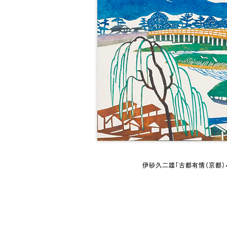
伊砂久二雄「古都有情（京都）パ