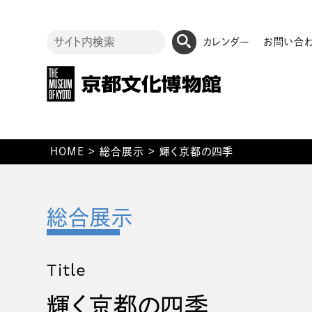
カレンダー
お問い合
HOME
>
総合展示
>
輝く京都の四季
Title
輝く京都の四季