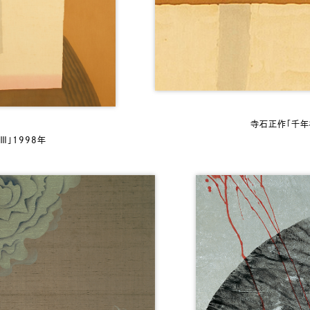
寺石正作「千年椿
Ⅲ」1998年