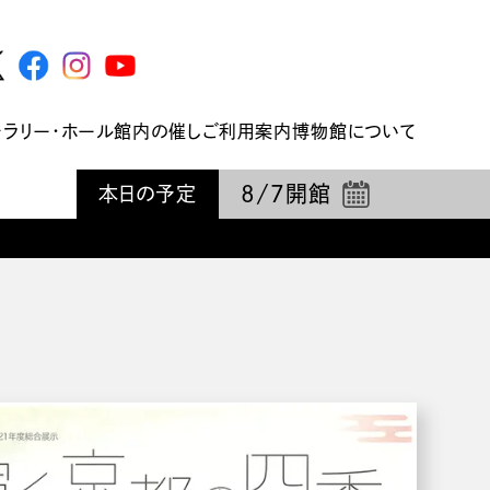
ャラリー・ホール
館内の催し
ご利用案内
博物館について
8/7
開館
本日の予定