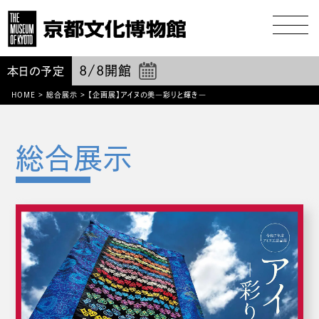
8/8
開館
本日の予定
HOME
>
総合展示
>
【企画展】アイヌの美―彩りと輝き―