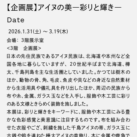
【企画展】アイヌの美―彩りと輝き―
Date
2026.1.31(土) 〜 3.19(木)
会場： 3階展示室
＜3階 企画展＞
日本の先住民族であるアイヌ民族は、北海道や本州など全
国各地に暮らしていますが、 20世紀半ばまで北海道、樺
太、千島列島を主な生活圏としていました。かつては樹木の
ほか、動物の骨、角、毛皮、魚皮や貝などの身近な自然素材
から生活用具や儀礼具を作り出したほか、周辺の民族から
布や糸、金属、ガラス玉などを入手し、服飾や木工芸に彩り
のある文様ときらめく装飾を施しました。
本展は、彩りと輝きをキーワードに、服飾や木工芸にみる豊
かな色彩感覚と美意識に注目するものです。布を組み合わ
せた衣服やござ、刺繍を施した千島アイヌの帯、ガラス玉に
古銭や鈴を連ねた樺太アイヌの首飾り、木に金属や鹿角で