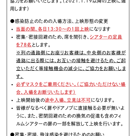
協力をお願いいたします。（2021.1.19以降の上映に適
用します）
●感染防止のための入場方法、上映形態の変更
当面の間、各日13:30〜の１回上映
になります
密集・密接回避のため、席を間引き、
シアターの定員
を78名
とします。
※列の通路側にお座りお客様は、中央側のお客様が
通路に出る際には、お互いの接触を避けるため、ご起
立いただく等接触機会の減少に、ご協力をお願いしま
す。
必ずマスクをご着用ください。（ご協力いただけない場
合、入場をお断りいたします）
上映開始後の
途中入場、立見は不可
になります。
皆様がなるべく扉やドアノブに直接触る必要が無いよ
うに、また、密閉回避のための換気の促進も含めフィ
ルムシアターの扉の一部を解放して上映を行います。
●密集・密接、飛沫感染を避けるためのお願い