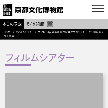
8/6
開館
本日の予定
HOME
>
フィルムシアター
>
文化庁ndjc若手映画作家育成プロジェクト 2020年度合
評上映会