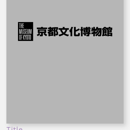
Title