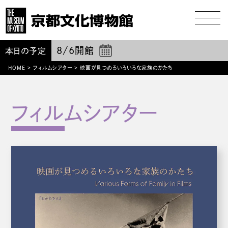
8/6
開館
本日の予定
HOME
>
フィルムシアター
>
映画が見つめるいろいろな家族のかたち