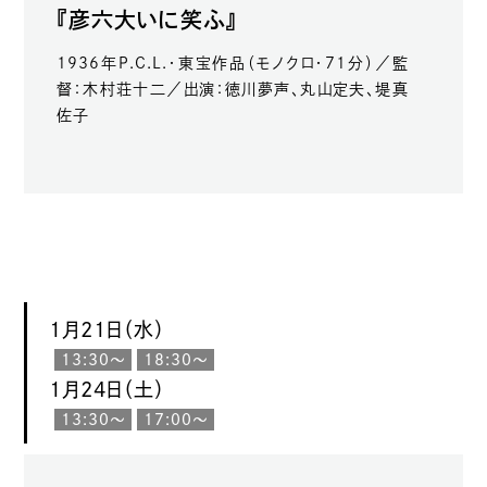
『彦六大いに笑ふ』
1936年P.C.L.・東宝作品（モノクロ・71分）／監
督：木村荘十二／出演：徳川夢声、丸山定夫、堤真
佐子
1月21日（水）
13:30〜
18:30〜
1月24日（土）
13:30〜
17:00〜