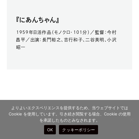
『にあんちゃん』
1959年日活作品（モノクロ・101分）／監督：今村
昌平／出演：長門裕之、吉行和子、二谷英明、小沢
昭一
よりよいエクスペリエンスを提供するため、当ウェブサイトでは
2月18日（水）
Cookie を使用しています。引き続き閲覧する場合、Cookie の使用
13:30〜
18:30〜
を承諾したものとみなされます。
OK
クッキーポリシー