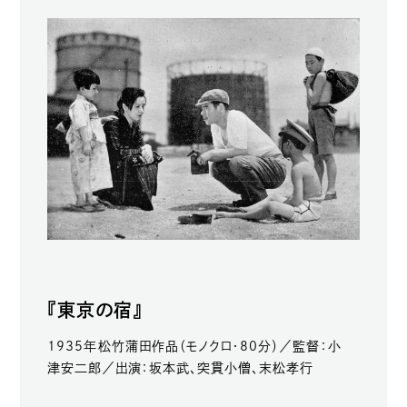
『東京の宿』
1935年松竹蒲田作品（モノクロ・80分）／監督：小
津安二郎／出演：坂本武、突貫小僧、末松孝行