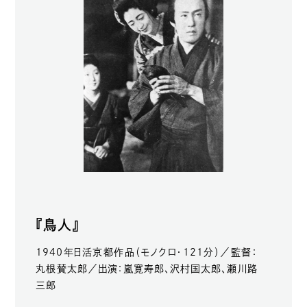
『鳥人』
1940年日活京都作品（モノクロ・121分）／監督：
丸根賛太郎／出演：嵐寛寿郎、沢村国太郎、瀬川路
三郎