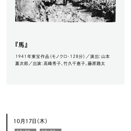
『馬』
1941年東宝作品（モノクロ・128分）／演出：山本
嘉次郎／出演：高峰秀子、竹久千恵子、藤原鶏太
10月17日（木）