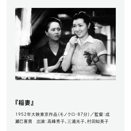
『稲妻』
1952年大映東京作品（モノクロ・87分）／監督：成
瀬巳喜男 出演：高峰秀子、三浦光子、村田知英子