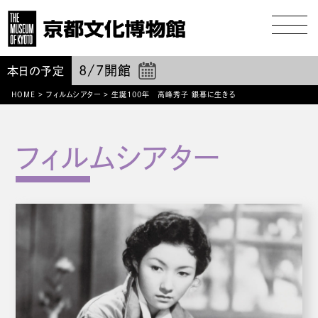
8/7
開館
本日の予定
HOME
>
フィルムシアター
>
生誕100年 高峰秀子 銀幕に生きる