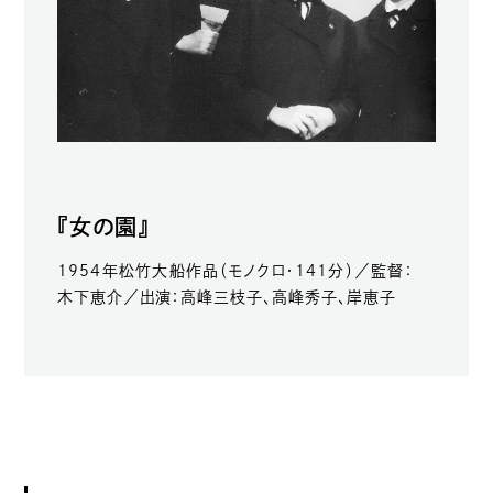
『女の園』
1954年松竹大船作品（モノクロ・141分）／監督：
木下恵介／出演：高峰三枝子、高峰秀子、岸恵子