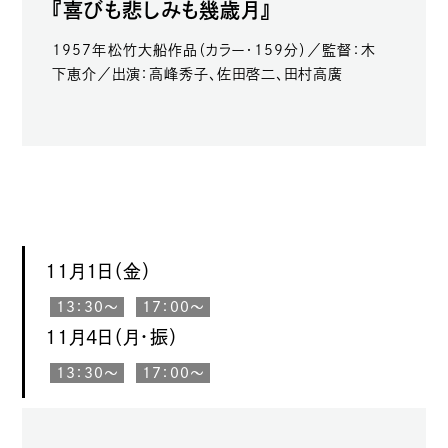
『喜びも悲しみも幾歳月』
1957年松竹大船作品（カラー・159分）／監督：木
下恵介／出演：高峰秀子、佐田啓二、田村高廣
11月1日（金）
13：30〜
17：00〜
11月4日（月・振）
13：30〜
17：00〜