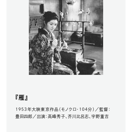
『雁』
1953年大映東京作品（モノクロ・104分）／監督：
豊田四郎／出演：高峰秀子、芥川比呂志、宇野重吉