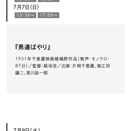
7月7日（日）
13：30〜
17：00〜
『男達ばやり』
1931年千恵蔵映画嵯峨野作品（無声・モノクロ・
87分）／監督：稲垣浩／出演：片岡千恵蔵、海江田
譲二、実川延一郎
7月9日（火）