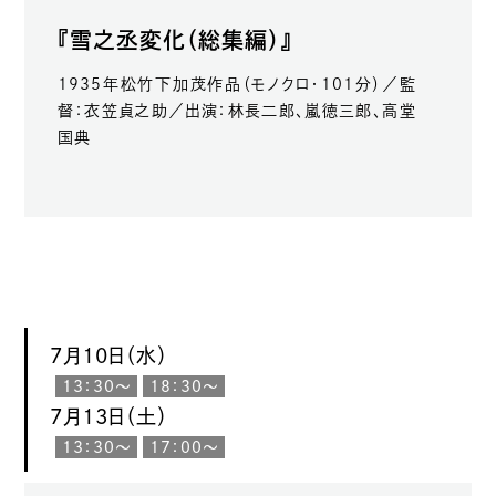
『雪之丞変化（総集編）』
1935年松竹下加茂作品（モノクロ・101分）／監
督：衣笠貞之助／出演：林長二郎、嵐徳三郎、高堂
国典
7月10日（水）
13：30〜
18：30〜
7月13日（土）
13：30〜
17：00〜