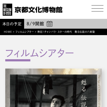
8/9
開館
本日の予定
HOME
>
フィルムシアター
>
熱狂！チャンバラ・スターの時代 甦る伝説の六剣聖