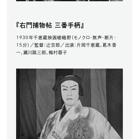
『右門捕物帖 三番手柄』
1930年千恵蔵映画嵯峨野（モノクロ・無声・断片・
15分）／監督：辻吉郎／出演：片岡千恵蔵、葛木香
一、瀬川路三郎、梅村蓉子