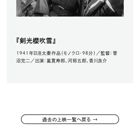
『剣光櫻吹雪』
1941年日活太秦作品（モノクロ・98分）／監督：菅
沼完二／出演：嵐寛寿郎、河部五郎、香川良介
→
過去の上映一覧へ戻る