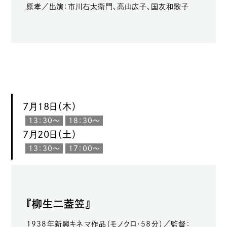
原孝／出演：市川右太衛門、高山広子、国友和歌子
7月18日（木）
13：30〜
18：30〜
7月20日（土）
13：30〜
17：00〜
『柳生二葢笠』
1938年新興キネマ作品（モノクロ・58分）／監督：