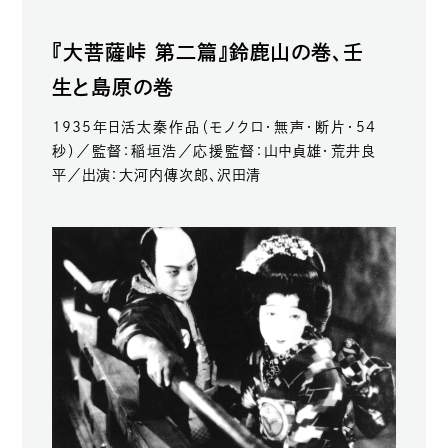
『大菩薩峠 第二篇』鈴鹿山の巻、壬
生と島原の巻
1935年日活太秦作品（モノクロ・無声・断片・54
秒）／監督：稲垣浩／応援監督：山中貞雄・荒井良
平／出演：大河内傳次郎、沢田清