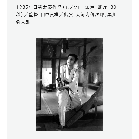
1935年日活太秦作品（モノクロ・無声・断片・30
秒）／監督：山中貞雄／出演：大河内傳次郎、黒川
弥太郎