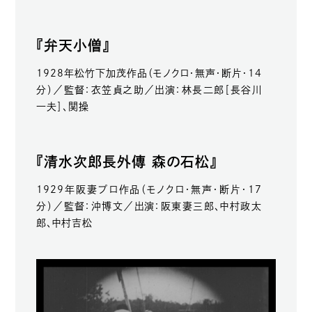
『弁天小僧』
1928年松竹下加茂作品（モノクロ・無声・断片・14
分）／監督：衣笠貞之助／出演：林長二郎［長谷川
一夫］、関操
『清水次郎長外傳 森の石松』
1929年阪妻プロ作品（モノクロ・無声・断片・17
分）／監督：沖博文／出演：阪東妻三郎、中村政太
郎、中村吉松