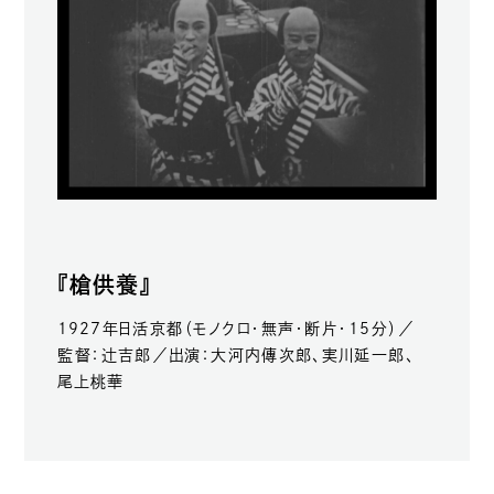
『槍供養』
1927年日活京都（モノクロ・無声・断片・15分）／
監督：辻吉郎／出演：大河内傳次郎、実川延一郎、
尾上桃華