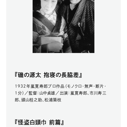
『磯の源太 抱寝の長脇差』
1932年嵐寛寿郎プロ作品（モノクロ・無声・断片・
1分）／監督：山中貞雄／出演：嵐寛寿郎、市川寿三
郎、頭山桂之助、松浦築枝
『怪盗白頭巾 前篇』