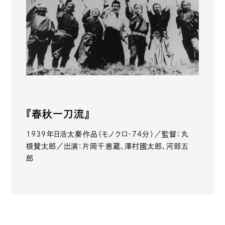
『春秋一刀流』
1939年日活太秦作品（モノクロ・74分）／監督：丸
根賛太郎／出演：片岡千恵蔵、澤村國太郎、河部五
郎