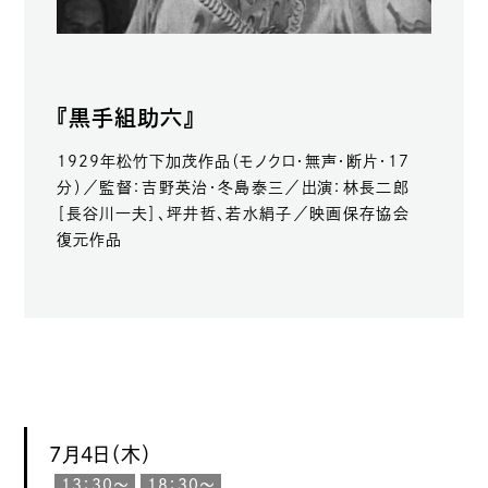
『黒手組助六』
1929年松竹下加茂作品（モノクロ・無声・断片・17
分）／監督：吉野英治・冬島泰三／出演：林長二郎
［長谷川一夫］、坪井哲、若水絹子／映画保存協会
復元作品
7月4日（木）
13：30〜
18：30〜