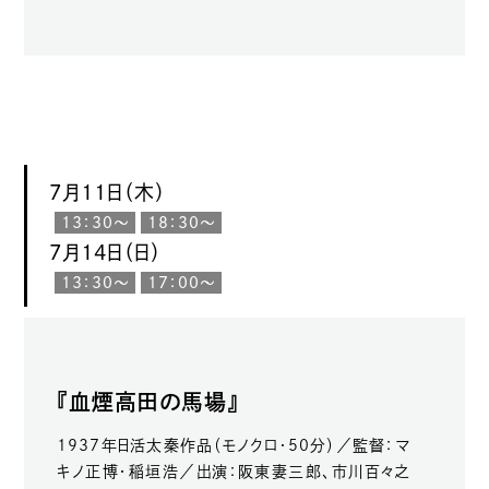
7月11日（木）
13：30〜
18：30〜
7月14日（日）
13：30〜
17：00〜
『血煙高田の馬場』
1937年日活太秦作品（モノクロ・50分）／監督：マ
キノ正博・稲垣浩／出演：阪東妻三郎、市川百々之