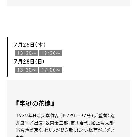
7月25日（木）
13：30〜
18：30〜
7月28日（日）
13：30〜
17：00〜
『牢獄の花嫁』
1939年日活太秦作品（モノクロ・97分）／監督：荒
井良平／出演：阪東妻三郎、市川春代、尾上菊太郎
※音声が悪く、セリフが聞き取りにくい場面がござい