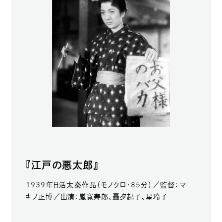
『江戸の悪太郎』
1939年日活太秦作品（モノクロ・85分）／監督：マ
キノ正博／出演：嵐寛寿郎、轟夕起子、星玲子