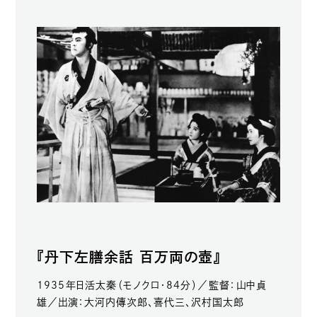
『丹下左膳余話 百万両の壺』
1935年日活太秦（モノクロ・84分）／監督：山中貞
雄／出演：大河内傳次郎、喜代三、沢村国太郎